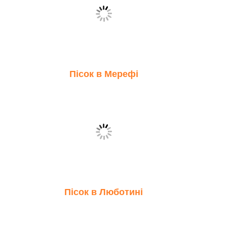
Пісок в Мерефі
Пісок в Люботині