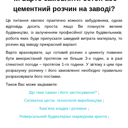
цементний розчин на заводі?
Це питання хвилює практично кожного забудовника, однак
відповідь досить проста: якщо Ви плануєте велике
будівництво, із залученням професійної групи будівельників,
робота яких буде припускати швидкий витрата матеріалу, то
розчин від заводу прекрасний варіант.
Варто враховувати, що готовий розчин з цементу повинен
бути використаний протягом не більше 3-х годин, а в разі
спекотної погоди – протягом 1-го години. У зв’язку з цим при
розрахунку розчину і його замовленні необхідно правильно
розраховувати його поставки.
Також Вас може зацікавити:
Що таке саман і його застосування?
;
Силікатна цегла: технологія виробництва
;
Кам’яна кладка і розчини
;
Універсальний будматеріал мармурова крихта
;