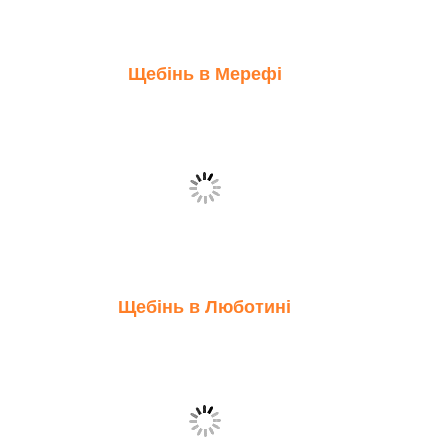
Щебінь в Мерефі
Щебінь в Люботині