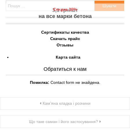
Пошук:
Скидка 10%
3,1 грн/шт
на все марки бетона
Сертификаты качества
Скачать прайс
Отзывы
Карта сайта
Обратиться к нам
Помилка:
Contact form не знайдена.
Навігація
Кам’яна кладка і розчини
записів
Що таке саман і його застосування?