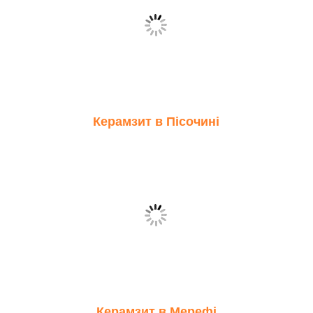
Керамзит в Пісочині
Керамзит в Мерефі