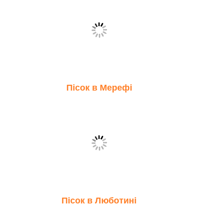
Пісок в Мерефі
Пісок в Люботині