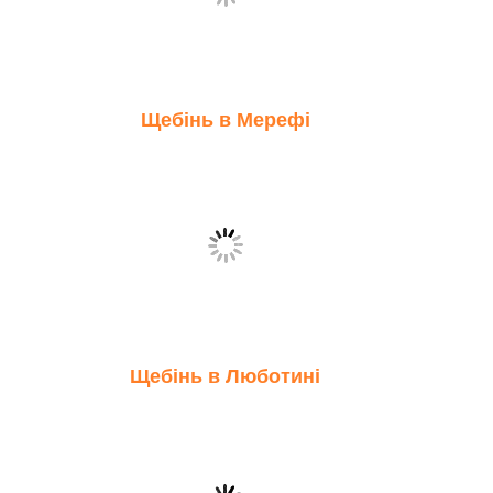
Щебінь в Мерефі
Щебінь в Люботині