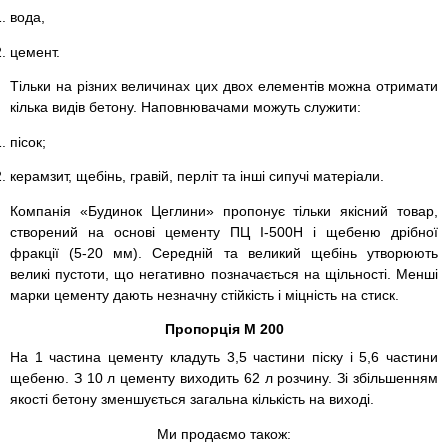
вода,
цемент.
Тільки на різних величинах цих двох елементів можна отримати
кілька видів бетону. Наповнювачами можуть служити:
пісок;
керамзит, щебінь, гравій, перліт та інші сипучі матеріали.
Компанія «Будинок Цеглини» пропонує тільки якісний товар,
створений на основі цементу ПЦ І-500Н і щебеню дрібної
фракції (5-20 мм). Середній та великий щебінь утворюють
великі пустоти, що негативно позначається на щільності. Менші
марки цементу дають незначну стійкість і міцність на стиск.
Пропорція М 200
На 1 частина цементу кладуть 3,5 частини піску і 5,6 частини
щебеню. З 10 л цементу виходить 62 л розчину. Зі збільшенням
якості бетону зменшується загальна кількість на виході.
Ми продаємо також: