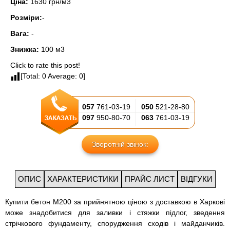
Ціна:
1630 грн/м3
Розміри:
-
Вага:
-
Знижка:
100 м3
Click to rate this post!
[Total:
0
Average:
0
]
057
761-03-19
050
521-28-80
097
950-80-70
063
761-03-19
Зворотній звінок:
ОПИС
ХАРАКТЕРИСТИКИ
ПРАЙС ЛИСТ
ВІДГУКИ
Купити бетон М200 за прийнятною ціною з доставкою в Харкові
може знадобитися для заливки і стяжки підлог, зведення
стрічкового фундаменту, спорудження сходів і майданчиків.