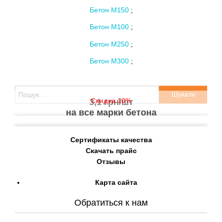
Бетон М150
;
Бетон М100
;
Бетон М250
;
Бетон М300
;
Пошук:
Скидка 10%
3,1 грн/шт
на все марки бетона
Сертификаты качества
Скачать прайс
Отзывы
Карта сайта
Обратиться к нам