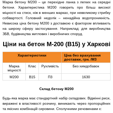
Марка бетону М200 – це перехідне ланка з легких на середні
бетони. Характеристика М200 говорить про більш високої
міцності на стиск, ніж в менших марках, при невеликому стрибку
собівартості. Головний недолік – ненадійна водопроникність.
Невисока ціна бетону М200 з доставкою є фактором впливають
на широку сферу застосування. Наприклад: для виробництва
ЗБВ, будівництва житлових і виробничих споруд.
Ціни на бетон М-200 (В15) у Харкові
Характеристики
Ціна без врахування
доставки, грн. /М3
Марка
Клас
Рухливість
Без химдобавок
міцності
М200
В15
П3
1630
Склад бетону М200
Будь-яка марка має стандартний набір складових. Відмінні риси,
виражені в властивості розчину, виникають через пропорційних
та якісних комбінацій сировини. Сполучними речовинами є: