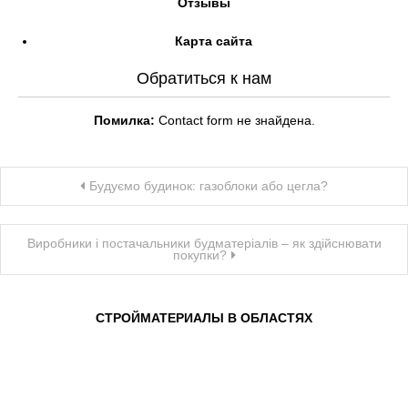
Отзывы
Карта сайта
Обратиться к нам
Помилка:
Contact form не знайдена.
Навігація
Будуємо будинок: газоблоки або цегла?
записів
Виробники і постачальники будматеріалів – як здійснювати
покупки?
СТРОЙМАТЕРИАЛЫ В ОБЛАСТЯХ