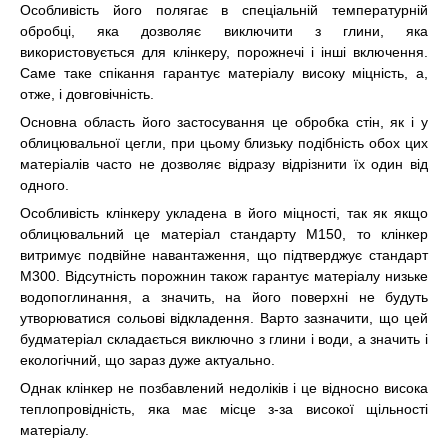
Особливість його полягає в спеціальній температурній
обробці, яка дозволяє виключити з глини, яка
використовується для клінкеру, порожнечі і інші включення.
Саме таке спікання гарантує матеріалу високу міцність, а,
отже, і довговічність.
Основна область його застосування це обробка стін, як і у
облицювальної цегли, при цьому близьку подібність обох цих
матеріалів часто не дозволяє відразу відрізнити їх один від
одного.
Особливість клінкеру укладена в його міцності, так як якщо
облицювальний це матеріал стандарту М150, то клінкер
витримує подвійне навантаження, що підтверджує стандарт
М300. Відсутність порожнин також гарантує матеріалу низьке
водопоглинання, а значить, на його поверхні не будуть
утворюватися сольові відкладення. Варто зазначити, що цей
будматеріал складається виключно з глини і води, а значить і
екологічний, що зараз дуже актуально.
Однак клінкер не позбавлений недоліків і це відносно висока
теплопровідність, яка має місце з-за високої щільності
матеріалу.