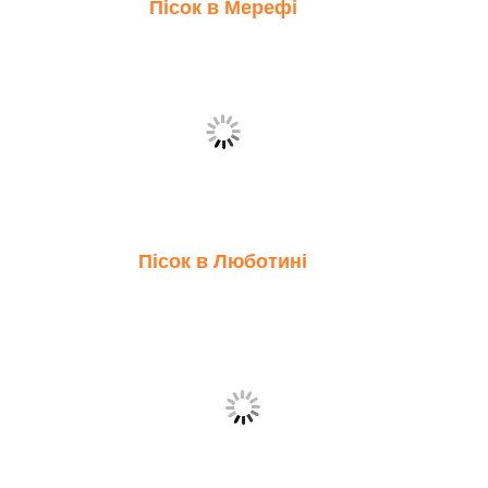
Пісок в Мерефі
Пісок в Люботині