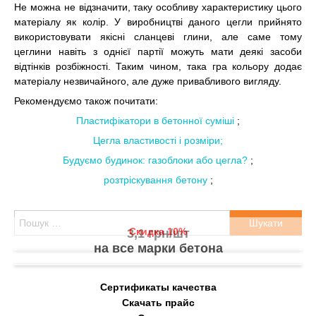
Не можна не відзначити, таку особливу характеристику цього
матеріалу як колір. У виробництві даного цегли прийнято
використовувати якісні сланцеві глини, але саме тому
цеглини навіть з однієї партії можуть мати деякі засоби
відтінків розбіжності. Таким чином, така гра кольору додає
матеріалу незвичайного, але дуже привабливого вигляду.
Рекомендуємо також почитати:
Пластифікатори в бетонної суміші
;
Цегла властивості і розміри;
Будуємо будинок: газоблоки або цегла?
;
розтріскування бетону
;
Пошук:
Скидка 10%
3,1 грн/шт
на все марки бетона
Сертификаты качества
Скачать прайс