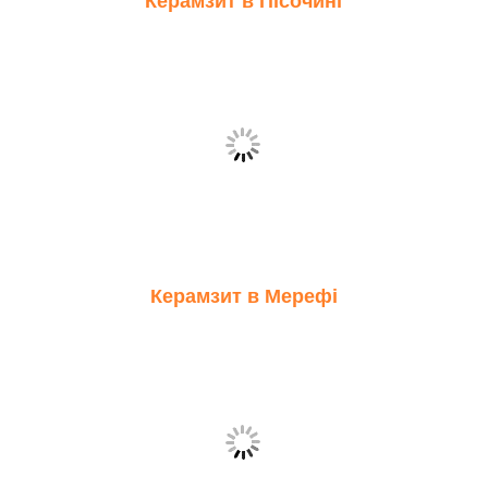
Керамзит в Пісочині
Керамзит в Мерефі