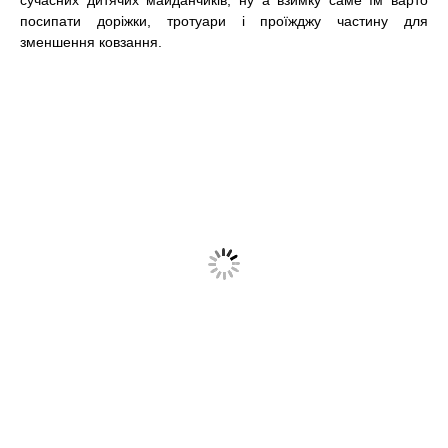
сучасних дитячих майданчиків, ну а взимку саме їм варто
посипати доріжки, тротуари і проїжджу частину для
зменшення ковзання.