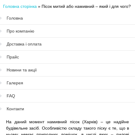
Головна сторінка
»
Пісок митий або намивний – який і для чого?
Головна
Про компанію
Доставка і оплата
Прайс
Новини та акції
Галерея
FAQ
Контакти
На даний момент
намивний пісок (Харків)
– це надійне
будівельне засіб. Особливістю складу такого піску є те, що в
ньому немає природних домішок, в числі яких – пилові