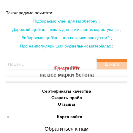
Також радимо почитати:
Підбираємо клей для газобетону
;
Дорожній щебінь – якість для вітчизняних користувачів
;
Вибираємо щебінь – що важливо врахувати?
;
Про найпопулярніших будівельних матеріалах
;
Пошук:
Скидка 10%
3,1 грн/шт
на все марки бетона
Сертификаты качества
Скачать прайс
Отзывы
Карта сайта
Обратиться к нам