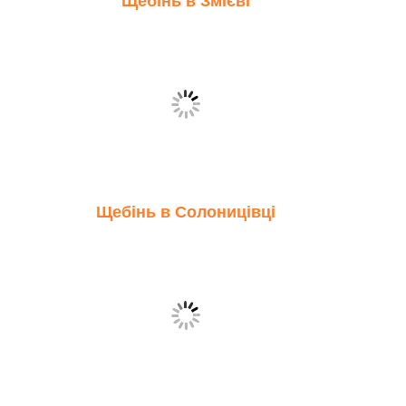
Щебінь в Змієві
Щебінь в Солоницівці