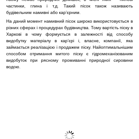
частинки, глина і т.д. Такий пісок також називають
будівельним намивні або кар’єрним.
На даний момент намивний пісок широко використовується в
різних сферах і процедурах будівництва. Тому
вартість піску в
Харкові
в чому формується в залежності від способу
видобутку матеріалу в кар’єрі і, власне, компанії, яка
займається реалізацією і продажем піску. Найоптимальнішим
способом отримання митого піску є гідромеханізованим
видобуток при рясному промиванні природної сировини
водою.