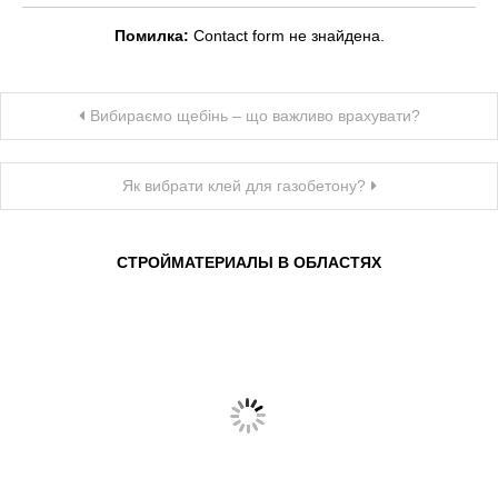
Помилка:
Contact form не знайдена.
Навігація
Вибираємо щебінь – що важливо врахувати?
записів
Як вибрати клей для газобетону?
СТРОЙМАТЕРИАЛЫ В ОБЛАСТЯХ