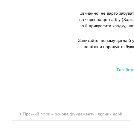
Звичайно, не варто забува
на
червона цегла б у (Харкі
а й прикрасити кладку, на
Запитайте,
почому цегла б 
наші ціни порадують буква
Газобет
Навігація
Гірський пісок – основа фундаменту і якісних доріг
записів