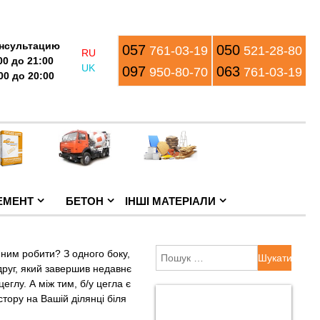
нсультацию
057
050
761-03-19
521-28-80
00 до 21:00
097
063
950-80-70
761-03-19
00 до 20:00
ЕМЕНТ
БЕТОН
ІНШІ МАТЕРІАЛИ
Пошук:
 ним робити? З одного боку,
, друг, який завершив недавнє
еглу. А між тим, б/у цегла є
тору на Вашій ділянці біля