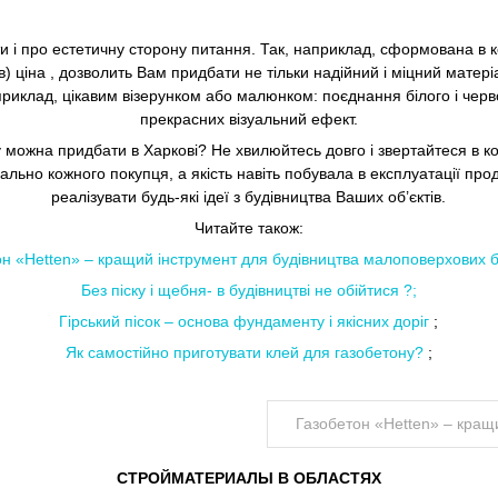
ти і про естетичну сторону питання. Так, наприклад, сформована в 
в) ціна
, дозволить Вам придбати не тільки надійний і міцний матері
приклад, цікавим візерунком або малюнком: поєднання білого і черв
прекрасних візуальний ефект.
у
можна придбати в Харкові? Не хвилюйтесь довго і звертайтеся в 
льно кожного покупця, а якість навіть побувала в експлуатації прод
реалізувати будь-які ідеї з будівництва Ваших об’єктів.
Читайте також:
он «Hetten» – кращий інструмент для будівництва малоповерхових 
Без піску і щебня- в будівництві не обійтися ?;
Гірський пісок – основа фундаменту і якісних доріг
;
Як самостійно приготувати клей для газобетону?
;
Газобетон «Hetten» – кращ
СТРОЙМАТЕРИАЛЫ В ОБЛАСТЯХ