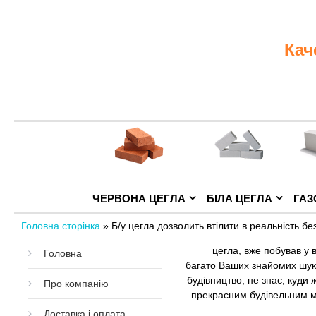
«Дом Кирпича»
Кач
ЧЕРВОНА ЦЕГЛА
БІЛА ЦЕГЛА
ГАЗ
Головна сторінка
»
Б/у цегла дозволить втілити в реальність бе
цегла, вже побував у 
Головна
багато Ваших знайомих шу
будівництво, не знає, куди 
Про компанію
прекрасним будівельним ма
Доставка і оплата