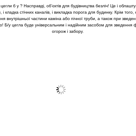
 цегли б у
? Насправді, об’єктів для будівництва безліч! Це і облашту
 і кладка стічних каналів, і викладка порога для будинку. Крім того
я внутрішньої частини каміна або пічної труби, а також при зведен
ого! Б/у цегла буде універсальним і надійним засобом для зведення
огорож і забору.