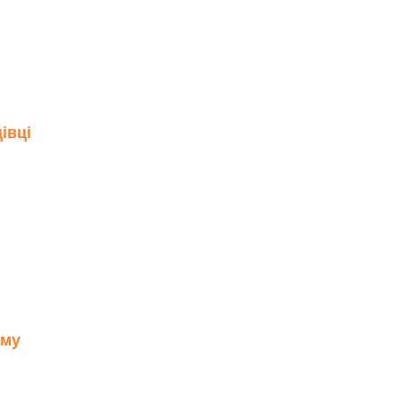
івці
ому