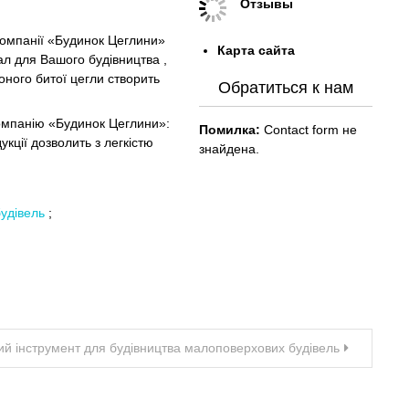
Отзывы
компанії «Будинок Цеглини»
Карта сайта
ал для Вашого будівництва ,
оного битої цегли створить
Обратиться к нам
компанію «Будинок Цеглини»:
Помилка:
Contact form не
укції дозволить з легкістю
знайдена.
будівель
;
ий інструмент для будівництва малоповерхових будівель