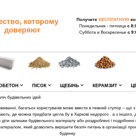
Получите
БЕСПЛАТНУЮ
ко
ество, которому
Понедельник - пятница
с 8:
доверяют
Суббота и Воскресенье
с 9:
ОБЕТОН
ПІСОК
ЩЕБІНЬ
КЕРАМЗИТ
Ц
зліч будівельних ідей
вживанні, багатьох користувачів може ввести в певний ступор – що з
кають, де можна придбати
цегла бу в Харкові недорого
, а з іншого
ж діти залишки будівельного матеріалу або роздроблені і подрібнені ц
теріалом, який дозволить вирішити безліч питань в організації прос
будинку.