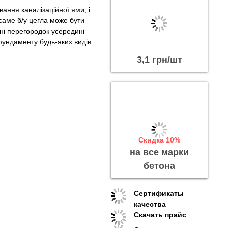
вання каналізаційної ями, і
, саме
б/у цегла
може бути
ні перегородок усередині
 фундаменту будь-яких видів
3,1 грн/шт
Скидка 10%
на все марки
бетона
Сертификаты
качества
Скачать прайс