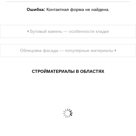
Ошибка:
Контактная форма не найдена.
Навигация
Бутовый камень — особенности кладки
по
записям
Облицовка фасада — популярные материалы
СТРОЙМАТЕРИАЛЫ В ОБЛАСТЯХ