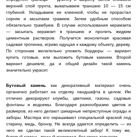
верхний слой грунта, выкапываем траншею 10 — 15 см
глубиной. Укладываем ее клеенкой, чтобы не прорастал
сорняк и засыпаем гравием. Затем удобным способом
обязательно трамбуем. В случае использования керамзита
— засыпать керамзит в траншею и пролить жидким
цементным раствором. Получится монолитная красивая
садовая тропинка, игриво идущая к каждому объекту, дереву.
По сторонам желательно уложить бордюры — вариант
купить готовые, или выложить бутовым камнем. Второй
вариант дешевле, да и общий дизайн такой камень
значительно украсит.
Бутовый камень
как декоративный материал очень
органично работает на отделку ландшафта в целом. Им
отлично декорируют клумбы, цветники, газоны, садовые
фонтаны и водоемы. Благодаря разнообразию цветов и
размеров, из него делают шикарные неприступные ограды и
заборы. Мастера его окрашивают специальной краской под
старину, медь, бронзу. Не всегда удается определить — из
чего же сделан такой великолепный забор! К тому же,
бутовый камень вечный материал, без срока давности.