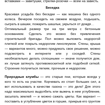
вставками — завитушки, стрелки-розочки — всем на зависть.
Беседка
Красивая усадьба без беседки — как машина без одного
колеса. Вечером посидеть на свежем воздухе, подышать,
сыграть в шашки, пожарить шашлык, укрыться от дождя…
Оптимальный размер три на три метра с бетонным
основанием. Сделать это можно без привлечения
строительной бригады. Пол можно выложить недорогой
плиткой или покрыть недорогим линолеумом. Стены, крыша
— вариантов много, можно придумать свое решение, можно
подсмотреть в интернете или у соседей. Стены
необязательно делать сплошными — иначе получится дом,
их лучше затянуть противомоскитной или подобной сеткой.
Строение получиться легким, прочным и недорогим.
Природные клумбы
— это старые пни, которые всегда у
кого то есть на участке. Корчевать их стоит больших сил, а
вот использовать в качестве газона — это дело! Для этого
надо максимально выдолбить или выжечь в нем углубление,
засыпать землей — и можно сажать цветы. Как вариант —
поставить в углубление цветок в горшке, прикрыв его грунтом