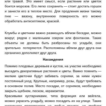
или травой. Это имеет смысл, если растение или цветок
боится морозов. Его легко сохранить — стоит достать горшок
и занести его в теплое место. Для продления жизни такому
пню — вазону, внутреннюю поверхность его можно
обработать антисептиком, краской.
Клумбы и цветники важно размещать вблизи беседки, можно
вокруг, рядом с маленьким озером или фонтаном. Такие
объекты не должны быть разбросаны по усадьбе, они
зрительно потеряются. Расположены вблизи друг друга они
органично дополняют друг друга.
Насаждения
Помимо плодовых деревьев и кустов, на участке необходимо
высадить декоративные растения и цветы. Важно помнить —
мелкие цветочки будут забивать сорняки, за ними нужен
постоянный уход. Крупные, например, розы, будут требовать
в основном полив. Место посадки, от сорняков, необходимо
закрыть щебнем, песком, керамзитом.
Красивыми кустарниками, типа форзиция или вейгела,
можно украсить усадьбу, можно посадить их на улице. Такие
кустарники приживаются на любых грунтах, не требуют