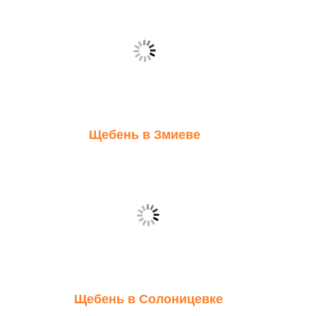
Щебень в Змиеве
Щебень в Солоницевке