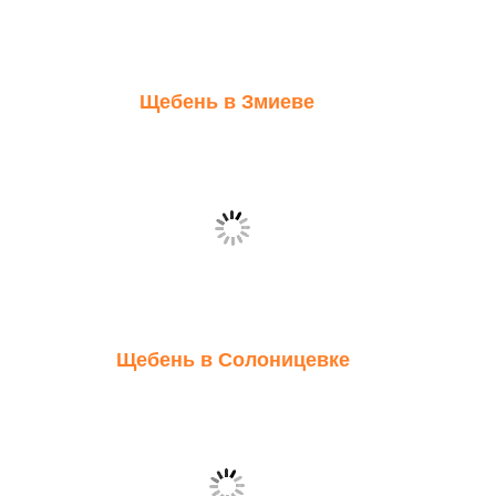
Щебень в Змиеве
Щебень в Солоницевке