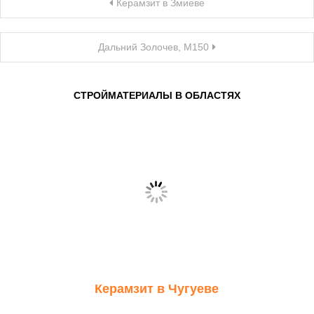
Керамзит в Змиеве
по
записям
Дальний Золочев, М150
СТРОЙМАТЕРИАЛЫ В ОБЛАСТЯХ
Керамзит в Чугуеве